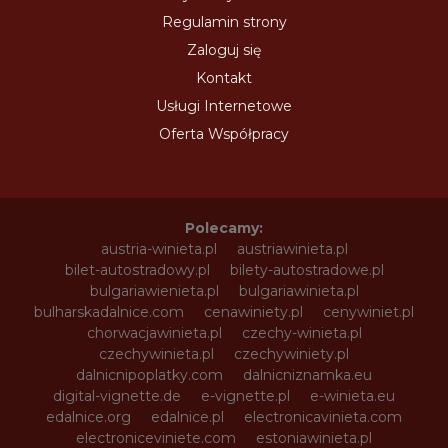
Regulamin strony
Zaloguj się
Kontakt
Usługi Internetowe
Oferta Współpracy
Polecamy:
austria-winieta.pl
austriawinieta.pl
bilet-autostradowy.pl
bilety-autostradowe.pl
bulgariawienieta.pl
bulgariawinieta.pl
bulharskadalnice.com
cenawiniety.pl
cenywiniet.pl
chorwacjawinieta.pl
czechy-winieta.pl
czechywinieta.pl
czechywiniety.pl
dalnicnipoplatky.com
dalnicniznamka.eu
digital-vignette.de
e-vignette.pl
e-winieta.eu
edalnice.org
edalnice.pl
electronicavinieta.com
electroniceviniete.com
estoniawinieta.pl