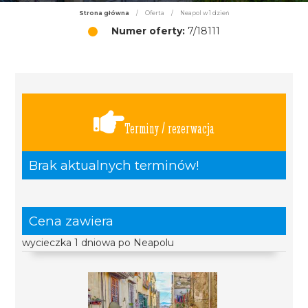
Strona główna
/
Oferta
/
Neapol w 1 dzień
Numer oferty:
7/18111
Terminy / rezerwacja
Brak aktualnych terminów!
Cena zawiera
wycieczka 1 dniowa po Neapolu