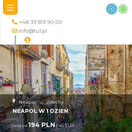
+48 33 813 90 00
info@tu1.pl
Neapol
→
Włochy
NEAPOL W 1 DZIEŃ
194 PLN
/ 45 EUR
Cena od