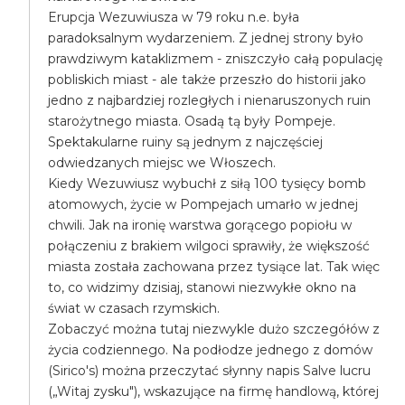
Erupcja Wezuwiusza w 79 roku n.e. była
paradoksalnym wydarzeniem. Z jednej strony było
prawdziwym kataklizmem - zniszczyło całą populację
pobliskich miast - ale także przeszło do historii jako
jedno z najbardziej rozległych i nienaruszonych ruin
starożytnego miasta. Osadą tą były Pompeje.
Spektakularne ruiny są jednym z najczęściej
odwiedzanych miejsc we Włoszech.
Kiedy Wezuwiusz wybuchł z siłą 100 tysięcy bomb
atomowych, życie w Pompejach umarło w jednej
chwili. Jak na ironię warstwa gorącego popiołu w
połączeniu z brakiem wilgoci sprawiły, że większość
miasta została zachowana przez tysiące lat. Tak więc
to, co widzimy dzisiaj, stanowi niezwykłe okno na
świat w czasach rzymskich.
Zobaczyć można tutaj niezwykle dużo szczegółów z
życia codziennego. Na podłodze jednego z domów
(Sirico's) można przeczytać słynny napis Salve lucru
(„Witaj zysku"), wskazujące na firmę handlową, której