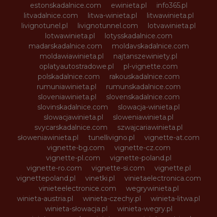
estonskadalnice.com
ewinieta.pl
info365.pl
litvadalnice.com
litwa-winieta.pl
litwawinieta.pl
livignotunel.pl
livignotunnel.com
lotvawinieta.pl
lotwawinieta.pl
lotysskadalnice.com
madarskadalnice.com
moldavskadalnice.com
moldawiawinieta.pl
najtanszewiniety.pl
oplatyautostradowe.pl
pl-vignette.com
polskadalnice.com
rakouskadalnice.com
rumuniawinieta.pl
rumunskadalnice.com
sloveniawinieta.pl
slovenskadalnice.com
slovinskadalnice.com
slowacja-winieta.pl
slowacjawinieta.pl
sloweniawinieta.pl
svycarskadalnice.com
szwajcariawinieta.pl
słoweniawinieta.pl
tunellivigno.pl
vignette-at.com
vignette-bg.com
vignette-cz.com
vignette-pl.com
vignette-poland.pl
vignette-ro.com
vignette-si.com
vignette.pl
vignettepoland.pl
vinetki.pl
vinietaelectronica.com
vinieteelectronice.com
wegrywinieta.pl
winieta-austria.pl
winieta-czechy.pl
winieta-litwa.pl
winieta-słowacja.pl
winieta-wegry.pl