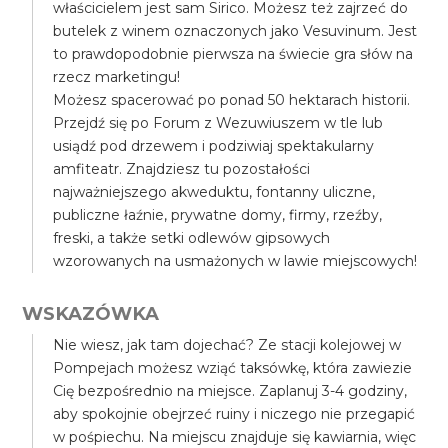
właścicielem jest sam Sirico. Możesz też zajrzeć do
butelek z winem oznaczonych jako Vesuvinum. Jest
to prawdopodobnie pierwsza na świecie gra słów na
rzecz marketingu!
Możesz spacerować po ponad 50 hektarach historii.
Przejdź się po Forum z Wezuwiuszem w tle lub
usiądź pod drzewem i podziwiaj spektakularny
amfiteatr. Znajdziesz tu pozostałości
najważniejszego akweduktu, fontanny uliczne,
publiczne łaźnie, prywatne domy, firmy, rzeźby,
freski, a także setki odlewów gipsowych
wzorowanych na usmażonych w lawie miejscowych!
WSKAZÓWKA
Nie wiesz, jak tam dojechać? Ze stacji kolejowej w
Pompejach możesz wziąć taksówkę, która zawiezie
Cię bezpośrednio na miejsce. Zaplanuj 3-4 godziny,
aby spokojnie obejrzeć ruiny i niczego nie przegapić
w pośpiechu. Na miejscu znajduje się kawiarnia, więc