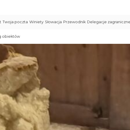
t
Twoja poczta
Winiety
Słowacja
Przewodnik
Delegacje zagraniczn
g obiektów