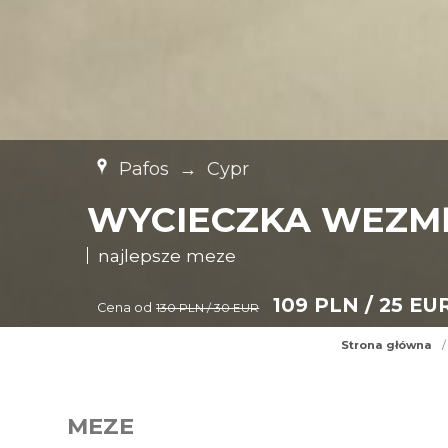
Pafos
→
Cypr
WYCIECZKA WEZMĘ
najlepsze meze
109 PLN / 25 EU
Cena od
130 PLN / 30 EUR
Strona główna
/
MEZE