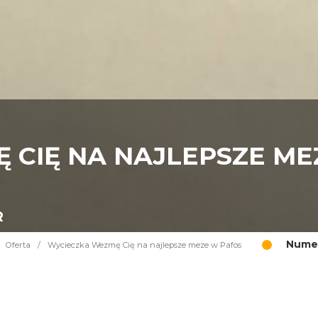
 CIĘ NA NAJLEPSZE ME
R
Numer
Oferta
/
Wycieczka Wezmę Cię na najlepsze meze w Pafos