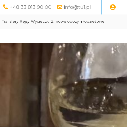
+48 33 813 90 00
info@tu1.pl
e
Transfery
Rejsy
Wycieczki
Zimowe obozy młodzieżowe