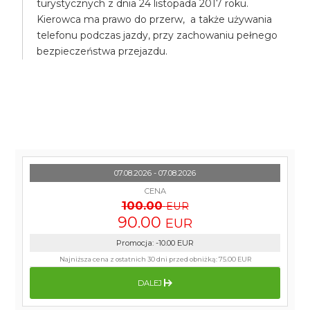
turystycznych z dnia 24 listopada 2017 roku.
Kierowca ma prawo do przerw, a także używania
telefonu podczas jazdy, przy zachowaniu pełnego
bezpieczeństwa przejazdu.
07.08.2026 - 07.08.2026
CENA
100.00
EUR
90.00
EUR
Promocja
:
-10.00
EUR
Najniższa cena z ostatnich 30 dni przed obniżką:
75.00 EUR
DALEJ