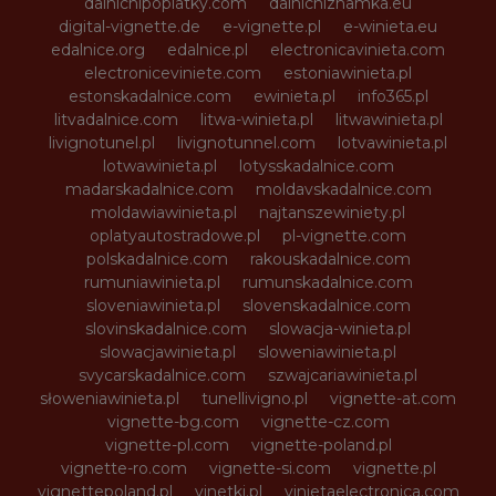
dalnicnipoplatky.com
dalnicniznamka.eu
digital-vignette.de
e-vignette.pl
e-winieta.eu
edalnice.org
edalnice.pl
electronicavinieta.com
electroniceviniete.com
estoniawinieta.pl
estonskadalnice.com
ewinieta.pl
info365.pl
litvadalnice.com
litwa-winieta.pl
litwawinieta.pl
livignotunel.pl
livignotunnel.com
lotvawinieta.pl
lotwawinieta.pl
lotysskadalnice.com
madarskadalnice.com
moldavskadalnice.com
moldawiawinieta.pl
najtanszewiniety.pl
oplatyautostradowe.pl
pl-vignette.com
polskadalnice.com
rakouskadalnice.com
rumuniawinieta.pl
rumunskadalnice.com
sloveniawinieta.pl
slovenskadalnice.com
slovinskadalnice.com
slowacja-winieta.pl
slowacjawinieta.pl
sloweniawinieta.pl
svycarskadalnice.com
szwajcariawinieta.pl
słoweniawinieta.pl
tunellivigno.pl
vignette-at.com
vignette-bg.com
vignette-cz.com
vignette-pl.com
vignette-poland.pl
vignette-ro.com
vignette-si.com
vignette.pl
vignettepoland.pl
vinetki.pl
vinietaelectronica.com