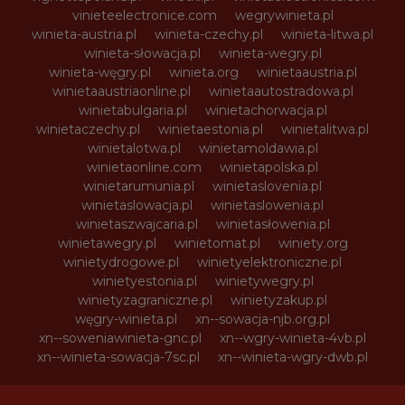
vinieteelectronice.com
wegrywinieta.pl
winieta-austria.pl
winieta-czechy.pl
winieta-litwa.pl
winieta-słowacja.pl
winieta-wegry.pl
winieta-węgry.pl
winieta.org
winietaaustria.pl
winietaaustriaonline.pl
winietaautostradowa.pl
winietabulgaria.pl
winietachorwacja.pl
winietaczechy.pl
winietaestonia.pl
winietalitwa.pl
winietalotwa.pl
winietamoldawia.pl
winietaonline.com
winietapolska.pl
winietarumunia.pl
winietaslovenia.pl
winietaslowacja.pl
winietaslowenia.pl
winietaszwajcaria.pl
winietasłowenia.pl
winietawegry.pl
winietomat.pl
winiety.org
winietydrogowe.pl
winietyelektroniczne.pl
winietyestonia.pl
winietywegry.pl
winietyzagraniczne.pl
winietyzakup.pl
węgry-winieta.pl
xn--sowacja-njb.org.pl
xn--soweniawinieta-gnc.pl
xn--wgry-winieta-4vb.pl
xn--winieta-sowacja-7sc.pl
xn--winieta-wgry-dwb.pl