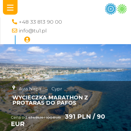
+48 33 813 90 00
info@tu1.pl
Ayia Napa
→
Cypr
WYCIECZKA MARATHON Z
PROTARAS DO PAFOS
391 PLN / 90
Cena od
434 PLN / 100 EUR
EUR