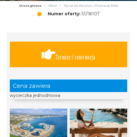
Strona główna
/
Oferta
/
Wycieczka Marathon z Protaras do Pafos
Numer oferty:
51/18107
Terminy / rezerwacja
Cena zawiera
wycieczka jednodniowa