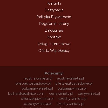
Kierunki
Destynacje
Polityka Prywatności
Regulamin strony
Zaloguj się
Kontakt
Usługi Internetowe
Oferta Współpracy
Polecamy:
austria-winieta.pl
austriawinieta.pl
bilet-autostradowy.pl
bilety-autostradowe.pl
bulgariawienieta.pl
bulgariawinieta.pl
bulharskadalnice.com
cenawiniety.pl
cenywiniet.pl
chorwacjawinieta.pl
czechy-winieta.pl
czechywinieta.pl
czechywiniety.pl