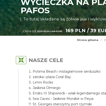
WYCIECZKA NA PLA
PAFOS
To tutaj składane są żółwie jaja i wykluw
169 PLN / 39 EU
Cena od
200 PLN / 46 EUR
Strona główna
/
O
NASZE CELE
Potima Beach i instagramowe serduszko
zatoka i plaża Coral Bay
Limni Rocks
Jaskinia Olmiego
Endro III Shipwreck - wrak legendarnego st
Sea Caves - Jaskinie Morskie w Peyia
St. Georges starożytny port rzymski