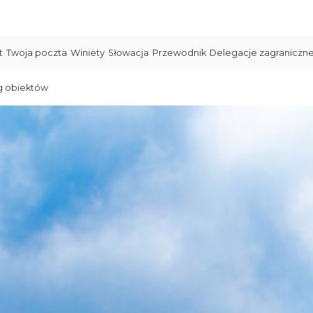
t
Twoja poczta
Winiety
Słowacja
Przewodnik
Delegacje zagraniczn
g obiektów