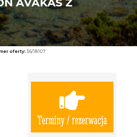
ON AVAKAS Z
mer oferty:
36/18107
Terminy / rezerwacja