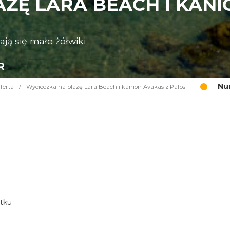
ŻĘ LARA BEACH I KANI
ają się małe żółwiki
R
Nu
ferta
/
Wycieczka na plażę Lara Beach i kanion Avakas z Pafos
atku