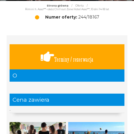
Strona główna
/
Oferta
/
Rimini h. Asso***- obóz Chill out Zone Hotel Asso***, 10 dni 14-18 lat
Numer oferty:
244/18167
Terminy / rezerwacja
O
Cena zawiera
.