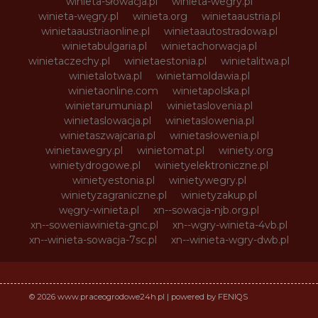
winieta-słowacja.pl
winieta-wegry.pl
winieta-węgry.pl
winieta.org
winietaaustria.pl
winietaaustriaonline.pl
winietaautostradowa.pl
winietabulgaria.pl
winietachorwacja.pl
winietaczechy.pl
winietaestonia.pl
winietalitwa.pl
winietalotwa.pl
winietamoldawia.pl
winietaonline.com
winietapolska.pl
winietarumunia.pl
winietaslovenia.pl
winietaslowacja.pl
winietaslowenia.pl
winietaszwajcaria.pl
winietasłowenia.pl
winietawegry.pl
winietomat.pl
winiety.org
winietydrogowe.pl
winietyelektroniczne.pl
winietyestonia.pl
winietywegry.pl
winietyzagraniczne.pl
winietyzakup.pl
węgry-winieta.pl
xn--sowacja-njb.org.pl
xn--soweniawinieta-gnc.pl
xn--wgry-winieta-4vb.pl
xn--winieta-sowacja-7sc.pl
xn--winieta-wgry-dwb.pl
© 2026 www.praceogrodowe24h.pl | powered by FENIQS