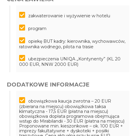
zakwaterowanie i wyżywienie w hotelu
program
opiekę BUT kadry: kierownika, wychowawców,
ratownika wodnego, pilota na trasie
ubezpieczenia UNIQA „Kontynenty” (KL 20
000 EUR, NNW 2000 EUR)
DODATKOWE INFORMACJE
obowiązkowa kaucja zwrotna – 20 EUR
(zbierana na miejscu)
obowiązkowa taksa
klimatyczna - 17,5 EUR (płatna na miejscu)
obowiązkowa dopłata programowa obejmująca
wstęp do Mirabilandii - 30 EUR (płatna na miejscu)
Proponowane min. kieszonkowe – ok. 100 EUR +
imprezy fakultatywne + dyskoteki + posiłki
tranzytowe. Cena aktualna przy kursie EUR