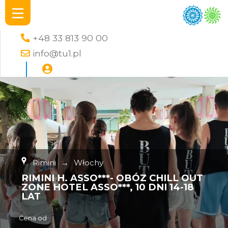
+48 33 813 90 00
info@tu1.pl
Rimini
→
Włochy
RIMINI H. ASSO***- OBÓZ CHILL OUT
ZONE HOTEL ASSO***, 10 DNI 14-18
LAT
Cena od