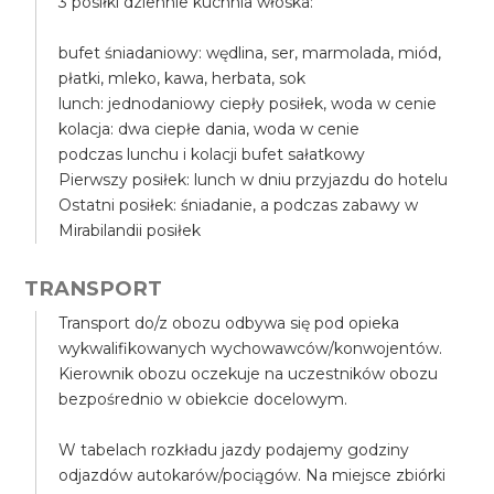
3 posiłki dziennie kuchnia włoska:
bufet śniadaniowy: wędlina, ser, marmolada, miód,
płatki, mleko, kawa, herbata, sok
lunch: jednodaniowy ciepły posiłek, woda w cenie
kolacja: dwa ciepłe dania, woda w cenie
podczas lunchu i kolacji bufet sałatkowy
Pierwszy posiłek: lunch w dniu przyjazdu do hotelu
Ostatni posiłek: śniadanie, a podczas zabawy w
Mirabilandii posiłek
TRANSPORT
Transport do/z obozu odbywa się pod opieka
wykwalifikowanych wychowawców/konwojentów.
Kierownik obozu oczekuje na uczestników obozu
bezpośrednio w obiekcie docelowym.
W tabelach rozkładu jazdy podajemy godziny
odjazdów autokarów/pociągów. Na miejsce zbiórki