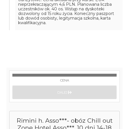
nieprzekraczającym 4,6 PLN. Planowana liczba
uczestników ok. 40 os. Wstęp na dyskoteki
dozwolony od 15 roku życia. Konieczny paszport
lub dowód osobisty, legitymacja szkolna, karta
kwalifikacyjna.
CENA
DALEJ
Rimini h. Asso***- obóz Chill out
Zone Hotel Asso***, 10 dni 14-18