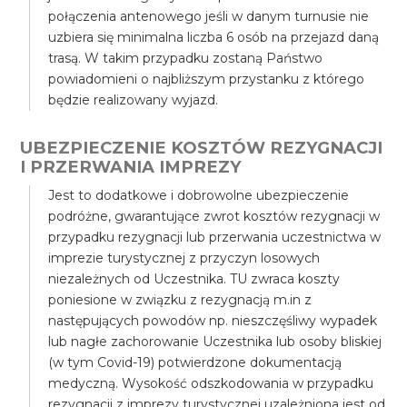
połączenia antenowego jeśli w danym turnusie nie
uzbiera się minimalna liczba 6 osób na przejazd daną
trasą. W takim przypadku zostaną Państwo
powiadomieni o najbliższym przystanku z którego
będzie realizowany wyjazd.
UBEZPIECZENIE KOSZTÓW REZYGNACJI
I PRZERWANIA IMPREZY
Jest to dodatkowe i dobrowolne ubezpieczenie
podróżne, gwarantujące zwrot kosztów rezygnacji w
przypadku rezygnacji lub przerwania uczestnictwa w
imprezie turystycznej z przyczyn losowych
niezależnych od Uczestnika. TU zwraca koszty
poniesione w związku z rezygnacją m.in z
następujących powodów np. nieszczęśliwy wypadek
lub nagłe zachorowanie Uczestnika lub osoby bliskiej
(w tym Covid-19) potwierdzone dokumentacją
medyczną. Wysokość odszkodowania w przypadku
rezygnacji z imprezy turystycznej uzależniona jest od