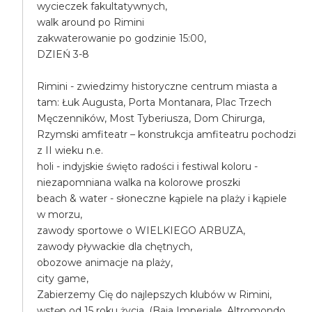
wycieczek fakultatywnych,
walk around po Rimini
zakwaterowanie po godzinie 15:00,
DZIEŃ 3-8
Rimini - zwiedzimy historyczne centrum miasta a
tam: Łuk Augusta, Porta Montanara, Plac Trzech
Męczenników, Most Tyberiusza, Dom Chirurga,
Rzymski amfiteatr – konstrukcja amfiteatru pochodzi
z II wieku n.e.
holi - indyjskie święto radości i festiwal koloru -
niezapomniana walka na kolorowe proszki
beach & water - słoneczne kąpiele na plaży i kąpiele
w morzu,
zawody sportowe o WIELKIEGO ARBUZA,
zawody pływackie dla chętnych,
obozowe animacje na plaży,
city game,
Zabierzemy Cię do najlepszych klubów w Rimini,
wstęp od 15 roku życia, (Baia Imperiale, Altromondo,