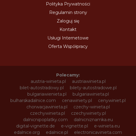
Polityka Prywatności
Regulamin strony
Zaloguj się
Kontakt
Usługi Internetowe
Oferta Współpracy
Polecamy:
austria-winieta.pl
austriawinieta.pl
bilet-autostradowy.pl
bilety-autostradowe.pl
bulgariawienieta.pl
bulgariawinieta.pl
bulharskadalnice.com
cenawiniety.pl
cenywiniet.pl
chorwacjawinieta.pl
czechy-winieta.pl
czechywinieta.pl
czechywiniety.pl
dalnicnipoplatky.com
dalnicniznamka.eu
digital-vignette.de
e-vignette.pl
e-winieta.eu
edalnice.org
edalnice.pl
electronicavinieta.com