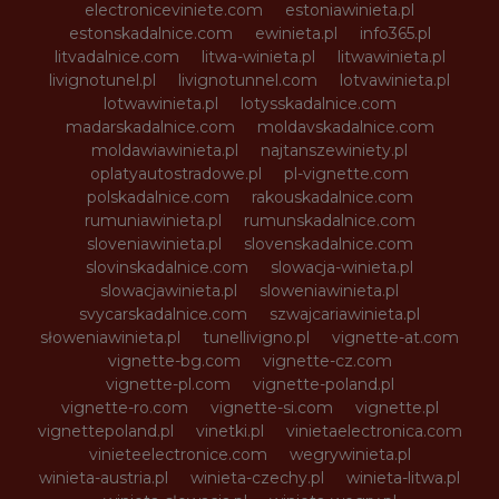
electroniceviniete.com
estoniawinieta.pl
estonskadalnice.com
ewinieta.pl
info365.pl
litvadalnice.com
litwa-winieta.pl
litwawinieta.pl
livignotunel.pl
livignotunnel.com
lotvawinieta.pl
lotwawinieta.pl
lotysskadalnice.com
madarskadalnice.com
moldavskadalnice.com
moldawiawinieta.pl
najtanszewiniety.pl
oplatyautostradowe.pl
pl-vignette.com
polskadalnice.com
rakouskadalnice.com
rumuniawinieta.pl
rumunskadalnice.com
sloveniawinieta.pl
slovenskadalnice.com
slovinskadalnice.com
slowacja-winieta.pl
slowacjawinieta.pl
sloweniawinieta.pl
svycarskadalnice.com
szwajcariawinieta.pl
słoweniawinieta.pl
tunellivigno.pl
vignette-at.com
vignette-bg.com
vignette-cz.com
vignette-pl.com
vignette-poland.pl
vignette-ro.com
vignette-si.com
vignette.pl
vignettepoland.pl
vinetki.pl
vinietaelectronica.com
vinieteelectronice.com
wegrywinieta.pl
winieta-austria.pl
winieta-czechy.pl
winieta-litwa.pl