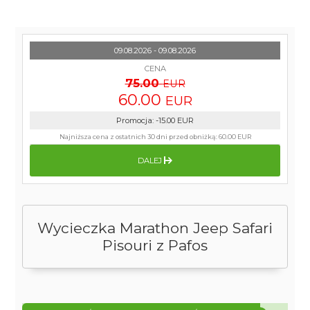
09.08.2026 - 09.08.2026
CENA
75.00
EUR
60.00
EUR
Promocja
:
-15.00
EUR
Najniższa cena z ostatnich 30 dni przed obniżką:
60.00 EUR
DALEJ
Wycieczka Marathon Jeep Safari
Pisouri z Pafos