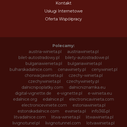
Kontakt
Usługi Internetowe
Oferta Współpracy
Polecamy:
austria-winieta.pl
austriawinieta.pl
bilet-autostradowy.pl
bilety-autostradowe.pl
bulgariawienieta.pl
bulgariawinieta.pl
bulharskadalnice.com
cenawiniety.pl
cenywiniet.pl
chorwacjawinieta.pl
czechy-winieta.pl
czechywinieta.pl
czechywiniety.pl
dalnicnipoplatky.com
dalnicniznamka.eu
digital-vignette.de
e-vignette.pl
e-winieta.eu
edalnice.org
edalnice.pl
electronicavinieta.com
electroniceviniete.com
estoniawinieta.pl
estonskadalnice.com
ewinieta.pl
info365.pl
litvadalnice.com
litwa-winieta.pl
litwawinieta.pl
livignotunel.pl
livignotunnel.com
lotvawinieta.pl