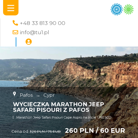
+48 33 813 90 00
info@tu1.pl
Pafos
→
Cypr
WYCIECZKA MARATHON JEEP
SAFARI PISOURI Z PAFOS
Marathon Jeep Safari Pisouri Cape Aspro na liście UNESCO
260 PLN / 60 EUR
Cena od
326 PLN / 75 EUR