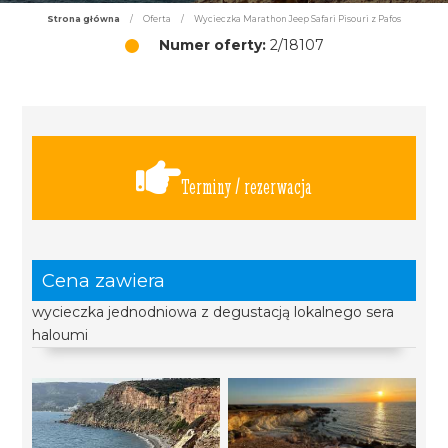
Strona główna
/
Oferta
/
Wycieczka Marathon Jeep Safari Pisouri z Pafos
Numer oferty:
2/18107
Terminy / rezerwacja
Cena zawiera
wycieczka jednodniowa z degustacją lokalnego sera
haloumi