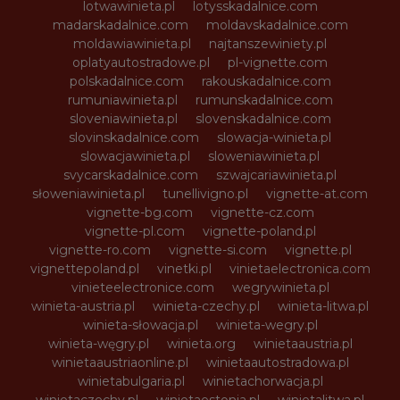
lotwawinieta.pl
lotysskadalnice.com
madarskadalnice.com
moldavskadalnice.com
moldawiawinieta.pl
najtanszewiniety.pl
oplatyautostradowe.pl
pl-vignette.com
polskadalnice.com
rakouskadalnice.com
rumuniawinieta.pl
rumunskadalnice.com
sloveniawinieta.pl
slovenskadalnice.com
slovinskadalnice.com
slowacja-winieta.pl
slowacjawinieta.pl
sloweniawinieta.pl
svycarskadalnice.com
szwajcariawinieta.pl
słoweniawinieta.pl
tunellivigno.pl
vignette-at.com
vignette-bg.com
vignette-cz.com
vignette-pl.com
vignette-poland.pl
vignette-ro.com
vignette-si.com
vignette.pl
vignettepoland.pl
vinetki.pl
vinietaelectronica.com
vinieteelectronice.com
wegrywinieta.pl
winieta-austria.pl
winieta-czechy.pl
winieta-litwa.pl
winieta-słowacja.pl
winieta-wegry.pl
winieta-węgry.pl
winieta.org
winietaaustria.pl
winietaaustriaonline.pl
winietaautostradowa.pl
winietabulgaria.pl
winietachorwacja.pl