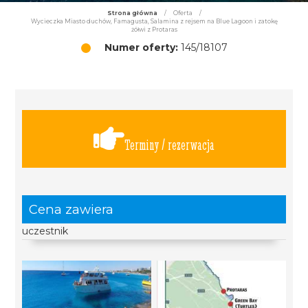
Strona główna
/
Oferta
/
Wycieczka Miasto duchów, Famagusta, Salamina z rejsem na Blue Lagoon i zatokę
żółwi z Protaras
Numer oferty:
145/18107
Terminy / rezerwacja
Cena zawiera
uczestnik