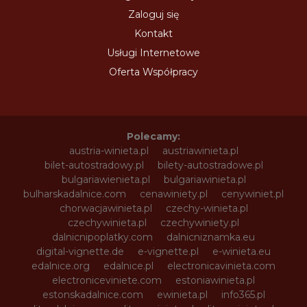
Zaloguj się
Kontakt
Usługi Internetowe
Oferta Współpracy
Polecamy:
austria-winieta.pl
austriawinieta.pl
bilet-autostradowy.pl
bilety-autostradowe.pl
bulgariawienieta.pl
bulgariawinieta.pl
bulharskadalnice.com
cenawiniety.pl
cenywiniet.pl
chorwacjawinieta.pl
czechy-winieta.pl
czechywinieta.pl
czechywiniety.pl
dalnicnipoplatky.com
dalnicniznamka.eu
digital-vignette.de
e-vignette.pl
e-winieta.eu
edalnice.org
edalnice.pl
electronicavinieta.com
electroniceviniete.com
estoniawinieta.pl
estonskadalnice.com
ewinieta.pl
info365.pl