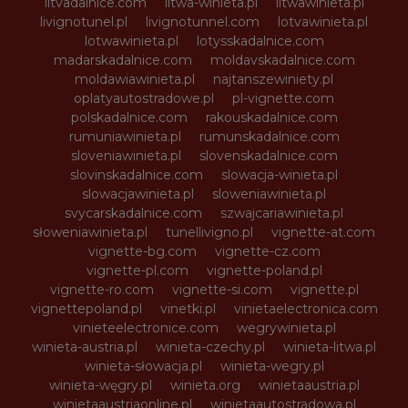
litvadalnice.com
litwa-winieta.pl
litwawinieta.pl
livignotunel.pl
livignotunnel.com
lotvawinieta.pl
lotwawinieta.pl
lotysskadalnice.com
madarskadalnice.com
moldavskadalnice.com
moldawiawinieta.pl
najtanszewiniety.pl
oplatyautostradowe.pl
pl-vignette.com
polskadalnice.com
rakouskadalnice.com
rumuniawinieta.pl
rumunskadalnice.com
sloveniawinieta.pl
slovenskadalnice.com
slovinskadalnice.com
slowacja-winieta.pl
slowacjawinieta.pl
sloweniawinieta.pl
svycarskadalnice.com
szwajcariawinieta.pl
słoweniawinieta.pl
tunellivigno.pl
vignette-at.com
vignette-bg.com
vignette-cz.com
vignette-pl.com
vignette-poland.pl
vignette-ro.com
vignette-si.com
vignette.pl
vignettepoland.pl
vinetki.pl
vinietaelectronica.com
vinieteelectronice.com
wegrywinieta.pl
winieta-austria.pl
winieta-czechy.pl
winieta-litwa.pl
winieta-słowacja.pl
winieta-wegry.pl
winieta-węgry.pl
winieta.org
winietaaustria.pl
winietaaustriaonline.pl
winietaautostradowa.pl