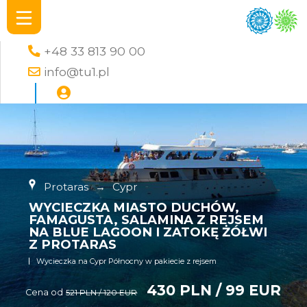
+48 33 813 90 00
info@tu1.pl
Protaras
→
Cypr
WYCIECZKA MIASTO DUCHÓW,
FAMAGUSTA, SALAMINA Z REJSEM
NA BLUE LAGOON I ZATOKĘ ŻÓŁWI
Z PROTARAS
Wycieczka na Cypr Północny w pakiecie z rejsem
430 PLN / 99 EUR
Cena od
521 PLN / 120 EUR