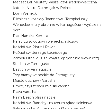
Meczet Lali Mustafy Pasza, czyli średniowiecczna
katedra Notre Damm jak w Reims
Dom Wenecki
Bliźniacze kościoły Joannitów i Templariuszy
Weneckie mury obronne w Famaguście - wyjście na
port
Plac Namika Kemala
Pałac Luisdwugów i weneckich dożów
Kościół św. Piotra i Pawła
Kościół św. Jerzego Łacińskiego
Zamek Othello (z zewnątrz, opcjonalnie wewnątrz)
Stadion w Famaguście
Bastion w Famaguście
Trzy bramy weneckie do Famagusty
Miasto duchów - Varosha
Urbex, czyli zespół miejski Varoha
Plaża Varosha
Palm Beach plaża nadziei
Kościół św. Barnaby i muzeum rękodzielnictwa
Salamina starożytne miasto (2.5 eur wstęp)