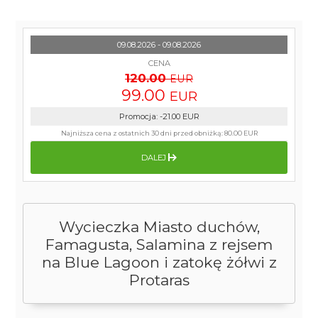
09.08.2026 - 09.08.2026
CENA
120.00
EUR
99.00
EUR
Promocja
:
-21.00
EUR
Najniższa cena z ostatnich 30 dni przed obniżką:
80.00 EUR
DALEJ
Wycieczka Miasto duchów,
Famagusta, Salamina z rejsem
na Blue Lagoon i zatokę żółwi z
Protaras