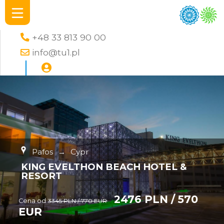
+48 33 813 90 00
info@tu1.pl
Pafos
→
Cypr
KING EVELTHON BEACH HOTEL &
RESORT
2476 PLN / 570
Cena od
3345 PLN / 770 EUR
EUR