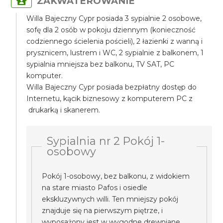
ZAKWATEROWANIE
Willa Bajeczny Cypr posiada 3 sypialnie 2 osobowe,
sofę dla 2 osób w pokoju dziennym (konieczność
codziennego ścielenia pościeli), 2 łazienki z wanną i
prysznicem, lustrem i WC, 2 sypialnie z balkonem, 1
sypialnia mniejsza bez balkonu, TV SAT, PC
komputer.
Willa Bajeczny Cypr posiada bezpłatny dostęp do
Internetu, kącik biznesowy z komputerem PC z
drukarką i skanerem.
Sypialnia nr 2 Pokój 1-
osobowy
Pokój 1-osobowy, bez balkonu, z widokiem
na stare miasto Pafos i osiedle
ekskluzywnych willi. Ten mniejszy pokój
znajduje się na pierwszym piętrze, i
wyposażony jest w wygodne drewniane