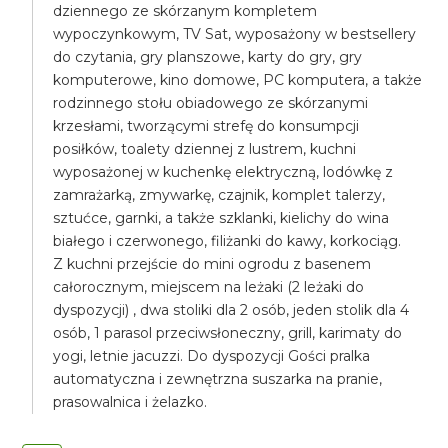
dziennego ze skórzanym kompletem
wypoczynkowym, TV Sat, wyposażony w bestsellery
do czytania, gry planszowe, karty do gry, gry
komputerowe, kino domowe, PC komputera, a także
rodzinnego stołu obiadowego ze skórzanymi
krzesłami, tworzącymi strefę do konsumpcji
posiłków, toalety dziennej z lustrem, kuchni
wyposażonej w kuchenkę elektryczną, lodówkę z
zamrażarką, zmywarkę, czajnik, komplet talerzy,
sztućce, garnki, a także szklanki, kielichy do wina
białego i czerwonego, filiżanki do kawy, korkociąg.
Z kuchni przejście do mini ogrodu z basenem
całorocznym, miejscem na leżaki (2 leżaki do
dyspozycji) , dwa stoliki dla 2 osób, jeden stolik dla 4
osób, 1 parasol przeciwsłoneczny, grill, karimaty do
yogi, letnie jacuzzi. Do dyspozycji Gości pralka
automatyczna i zewnętrzna suszarka na pranie,
prasowalnica i żelazko.