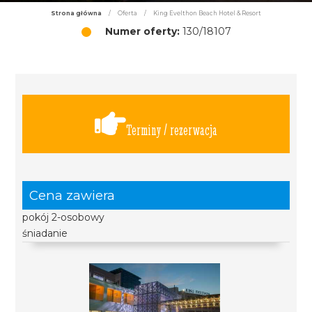
Strona główna
/
Oferta
/
King Evelthon Beach Hotel & Resort
Numer oferty:
130/18107
Terminy / rezerwacja
Cena zawiera
pokój 2-osobowy
śniadanie