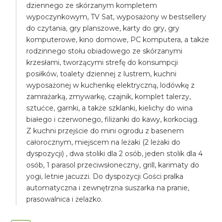
dziennego ze skórzanym kompletem
wypoczynkowym, TV Sat, wyposażony w bestsellery
do czytania, gry planszowe, karty do gry, gry
komputerowe, kino domowe, PC komputera, a także
rodzinnego stołu obiadowego ze skórzanymi
krzesłami, tworzącymi strefę do konsumpcji
posiłków, toalety dziennej z lustrem, kuchni
wyposażonej w kuchenkę elektryczną, lodówkę z
zamrażarką, zmywarkę, czajnik, komplet talerzy,
sztućce, garnki, a także szklanki, kielichy do wina
białego i czerwonego, filiżanki do kawy, korkociąg.
Z kuchni przejście do mini ogrodu z basenem
całorocznym, miejscem na leżaki (2 leżaki do
dyspozycji) , dwa stoliki dla 2 osób, jeden stolik dla 4
osób, 1 parasol przeciwsłoneczny, grill, karimaty do
yogi, letnie jacuzzi. Do dyspozycji Gości pralka
automatyczna i zewnętrzna suszarka na pranie,
prasowalnica i żelazko.