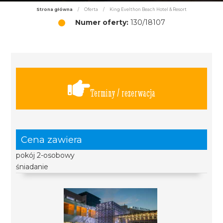
Strona główna
/
Oferta
/
King Evelthon Beach Hotel & Resort
Numer oferty:
130/18107
Terminy / rezerwacja
Cena zawiera
pokój 2-osobowy
śniadanie