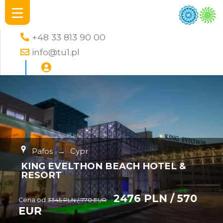
+48 33 813 90 00
info@tu1.pl
Pafos
→
Cypr
KING EVELTHON BEACH HOTEL &
RESORT
2476 PLN / 570
Cena od
3345 PLN / 770 EUR
EUR