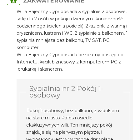
ZAKWATEROWANIE
Willa Bajeczny Cypr posiada 3 sypialnie 2 osobowe,
sofę dla 2 osób w pokoju dziennym (konieczność
codziennego ścielenia pościeli), 2 łazienki z wanną i
prysznicem, lustrem i WC, 2 sypialnie z balkonem, 1
sypialnia mniejsza bez balkonu, TV SAT, PC
komputer.
Willa Bajeczny Cypr posiada bezpłatny dostęp do
Internetu, kącik biznesowy z komputerem PC z
drukarką i skanerem.
Sypialnia nr 2 Pokój 1-
osobowy
Pokój 1-osobowy, bez balkonu, z widokiem
na stare miasto Pafos i osiedle
ekskluzywnych willi. Ten mniejszy pokój
znajduje się na pierwszym piętrze, i
wyposażony jest w wygodne drewniane