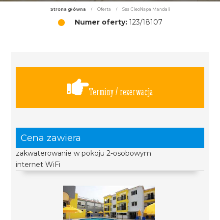
Strona główna
/
Oferta
/
Sea CleoNapa Mandali
Numer oferty:
123/18107
Terminy / rezerwacja
Cena zawiera
zakwaterowanie w pokoju 2-osobowym
internet WiFi