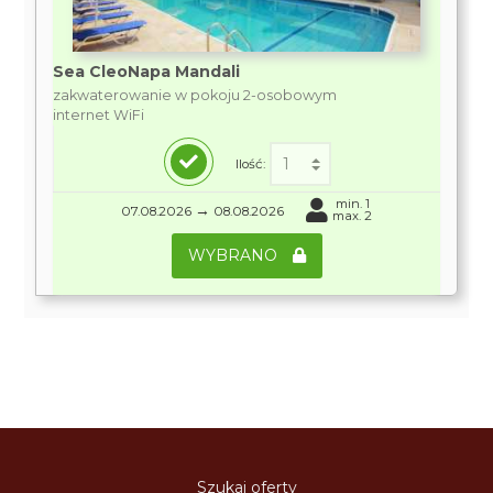
Sea CleoNapa Mandali
zakwaterowanie w pokoju 2-osobowym
internet WiFi
Ilość:
min. 1
→
07.08.2026
08.08.2026
max. 2
WYBRANO
Szukaj oferty