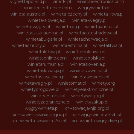
vignettepoland.pl
vinetki.pl
vinietaelectronica.com
vinieteelectronice.com
wegrywinieta.pl
winieta-austria.pl
winieta-czechy.pl
winieta-litwa.pl
winieta-słowacja.pl
winieta-wegry.pl
winieta-węgry.pl
winieta.org
winietaaustria.pl
winietaaustriaonline.pl
winietaautostradowa.pl
winietabulgaria.pl
winietachorwacja.pl
winietaczechy.pl
winietaestonia.pl
winietalitwa.pl
winietalotwa.pl
winietamoldawia.pl
winietaonline.com
winietapolska.pl
winietarumunia.pl
winietaslovenia.pl
winietaslowacja.pl
winietaslowenia.pl
winietaszwajcaria.pl
winietasłowenia.pl
winietawegry.pl
winietomat.pl
winiety.org
winietydrogowe.pl
winietyelektroniczne.pl
winietyestonia.pl
winietywegry.pl
winietyzagraniczne.pl
winietyzakup.pl
węgry-winieta.pl
xn--sowacja-njb.org.pl
xn--soweniawinieta-gnc.pl
xn--wgry-winieta-4vb.pl
xn--winieta-sowacja-7sc.pl
xn--winieta-wgry-dwb.pl