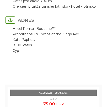
Pafos jest około 700 m.
Oferujemy także transfer lotnisko - hotel - lotnisko.
ADRES
Hotel Roman Boutique***
Promitheos 1 & Tombs of the Kings Ave
Kato Paphos,
8100 Pafos
Cyp
07.08.2026 - 08.08.2026
CENA
75.00
EUR