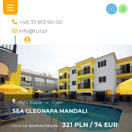
+48 33 813 90 00
info@tu1.pl
Ayia Napa
→
Cypr
SEA CLEONAPA MANDALI
321 PLN / 74 EUR
Cena od
326 PLN / 75 EUR