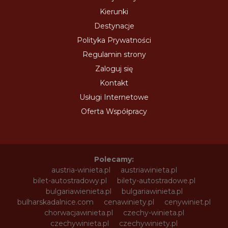
Kierunki
Destynacje
Polityka Prywatności
Regulamin strony
Zaloguj się
Kontakt
Usługi Internetowe
Oferta Współpracy
Polecamy:
austria-winieta.pl
austriawinieta.pl
bilet-autostradowy.pl
bilety-autostradowe.pl
bulgariawienieta.pl
bulgariawinieta.pl
bulharskadalnice.com
cenawiniety.pl
cenywiniet.pl
chorwacjawinieta.pl
czechy-winieta.pl
czechywinieta.pl
czechywiniety.pl