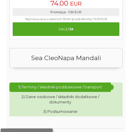
74.00
EUR
Promocja
:
-1.00
EUR
Najniższa cena z ostatnich 30 dni przed obniżką:
74.00 EUR
DALEJ
Sea CleoNapa Mandali
1) Terminy / składniki podstawowe / transport
2) Dane osobowe / składniki dodatkowe /
dokumenty
3) Podsumowanie