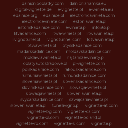
dalnicnipoplatky.com
dalnicniznamka.eu
digital-vignette.de
e-vignette.pl
e-winieta.eu
edalnice.org
edalnice.pl
electronicavinieta.com
electroniceviniete.com
estoniawinieta.pl
estonskadalnice.com
ewinieta.pl
info365.pl
litvadalnice.com
litwa-winieta.pl
litwawinieta.pl
livignotunel.pl
livignotunnel.com
lotvawinieta.pl
lotwawinieta.pl
lotysskadalnice.com
madarskadalnice.com
moldavskadalnice.com
moldawiawinieta.pl
najtanszewiniety.pl
oplatyautostradowe.pl
pl-vignette.com
polskadalnice.com
rakouskadalnice.com
rumuniawinieta.pl
rumunskadalnice.com
sloveniawinieta.pl
slovenskadalnice.com
slovinskadalnice.com
slowacja-winieta.pl
slowacjawinieta.pl
sloweniawinieta.pl
svycarskadalnice.com
szwajcariawinieta.pl
słoweniawinieta.pl
tunellivigno.pl
vignette-at.com
vignette-bg.com
vignette-cz.com
vignette-pl.com
vignette-poland.pl
vignette-ro.com
vignette-si.com
vignette.pl