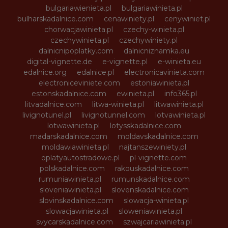
bulgariawienieta.pl
bulgariawinieta.pl
bulharskadalnice.com
cenawiniety.pl
cenywiniet.pl
chorwacjawinieta.pl
czechy-winieta.pl
czechywinieta.pl
czechywiniety.pl
dalnicnipoplatky.com
dalnicniznamka.eu
digital-vignette.de
e-vignette.pl
e-winieta.eu
edalnice.org
edalnice.pl
electronicavinieta.com
electroniceviniete.com
estoniawinieta.pl
estonskadalnice.com
ewinieta.pl
info365.pl
litvadalnice.com
litwa-winieta.pl
litwawinieta.pl
livignotunel.pl
livignotunnel.com
lotvawinieta.pl
lotwawinieta.pl
lotysskadalnice.com
madarskadalnice.com
moldavskadalnice.com
moldawiawinieta.pl
najtanszewiniety.pl
oplatyautostradowe.pl
pl-vignette.com
polskadalnice.com
rakouskadalnice.com
rumuniawinieta.pl
rumunskadalnice.com
sloveniawinieta.pl
slovenskadalnice.com
slovinskadalnice.com
slowacja-winieta.pl
slowacjawinieta.pl
sloweniawinieta.pl
svycarskadalnice.com
szwajcariawinieta.pl