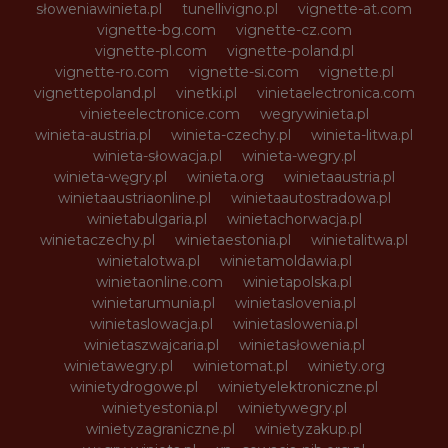
słoweniawinieta.pl
tunellivigno.pl
vignette-at.com
vignette-bg.com
vignette-cz.com
vignette-pl.com
vignette-poland.pl
vignette-ro.com
vignette-si.com
vignette.pl
vignettepoland.pl
vinetki.pl
vinietaelectronica.com
vinieteelectronice.com
wegrywinieta.pl
winieta-austria.pl
winieta-czechy.pl
winieta-litwa.pl
winieta-słowacja.pl
winieta-wegry.pl
winieta-węgry.pl
winieta.org
winietaaustria.pl
winietaaustriaonline.pl
winietaautostradowa.pl
winietabulgaria.pl
winietachorwacja.pl
winietaczechy.pl
winietaestonia.pl
winietalitwa.pl
winietalotwa.pl
winietamoldawia.pl
winietaonline.com
winietapolska.pl
winietarumunia.pl
winietaslovenia.pl
winietaslowacja.pl
winietaslowenia.pl
winietaszwajcaria.pl
winietasłowenia.pl
winietawegry.pl
winietomat.pl
winiety.org
winietydrogowe.pl
winietyelektroniczne.pl
winietyestonia.pl
winietywegry.pl
winietyzagraniczne.pl
winietyzakup.pl