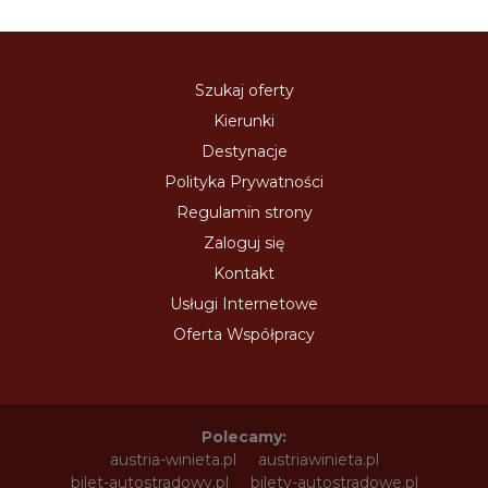
Szukaj oferty
Kierunki
Destynacje
Polityka Prywatności
Regulamin strony
Zaloguj się
Kontakt
Usługi Internetowe
Oferta Współpracy
Polecamy:
austria-winieta.pl
austriawinieta.pl
bilet-autostradowy.pl
bilety-autostradowe.pl