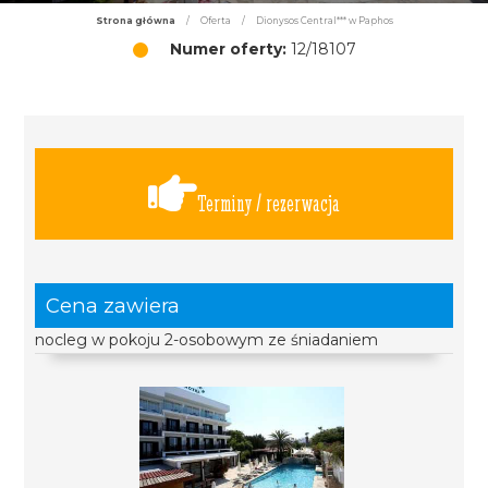
Strona główna
/
Oferta
/
Dionysos Central*** w Paphos
Numer oferty:
12/18107
Terminy / rezerwacja
Cena zawiera
nocleg w pokoju 2-osobowym ze śniadaniem