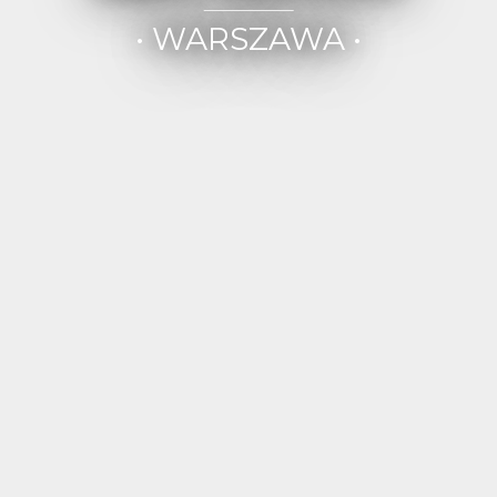
• WARSZAWA •