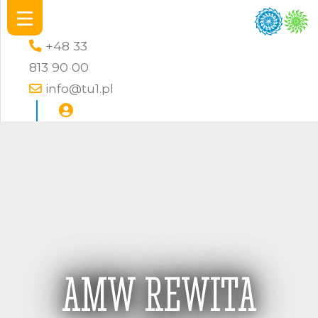
+48 33
813 90 00
info@tu1.pl
AMW REWITA