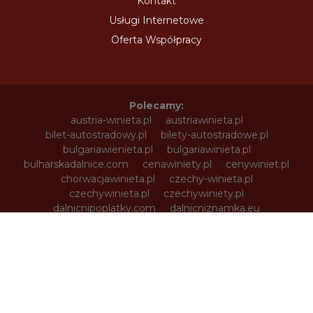
Kontakt
Usługi Internetowe
Oferta Współpracy
Polecamy:
austria-winieta.pl
austriawinieta.pl
bilet-autostradowy.pl
bilety-autostradowe.pl
bulgariawienieta.pl
bulgariawinieta.pl
bulharskadalnice.com
cenawiniety.pl
cenywiniet.pl
chorwacjawinieta.pl
czechy-winieta.pl
czechywinieta.pl
czechywiniety.pl
dalnicnipoplatky.com
dalnicniznamka.eu
digital-vignette.de
e-vignette.pl
e-winieta.eu
edalnice.org
edalnice.pl
electronicavinieta.com
electroniceviniete.com
estoniawinieta.pl
estonskadalnice.com
ewinieta.pl
info365.pl
litvadalnice.com
litwa-winieta.pl
litwawinieta.pl
livignotunel.pl
livignotunnel.com
lotvawinieta.pl
lotwawinieta.pl
lotysskadalnice.com