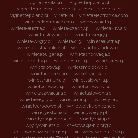
vignette-pl.com
vignette-poland.pl
vignette-ro.com
vignette-si.com
vignette.pl
vignettepoland.pl
vinetki.pl
vinietaelectronica.com
vinieteelectronice.com
wegrywinieta.pl
winieta-austria.pl
winieta-czechy.pl
winieta-litwa.pl
winieta-słowacja.pl
winieta-wegry.pl
winieta-węgry.pl
winieta.org
winietaaustria.pl
winietaaustriaonline.pl
winietaautostradowa.pl
winietabulgaria.pl
winietachorwacja.pl
winietaczechy.pl
winietaestonia.pl
winietalitwa.pl
winietalotwa.pl
winietamoldawia.pl
winietaonline.com
winietapolska.pl
winietarumunia.pl
winietaslovenia.pl
winietaslowacja.pl
winietaslowenia.pl
winietaszwajcaria.pl
winietasłowenia.pl
winietawegry.pl
winietomat.pl
winiety.org
winietydrogowe.pl
winietyelektroniczne.pl
winietyestonia.pl
winietywegry.pl
winietyzagraniczne.pl
winietyzakup.pl
węgry-winieta.pl
xn--sowacja-njb.org.pl
xn--soweniawinieta-gnc.pl
xn--wgry-winieta-4vb.pl