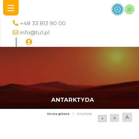
+48 33 813 90 00
info@tu1.pl
ANTARKTYDA
Strona główna
/
Antarktyda
A
A
A