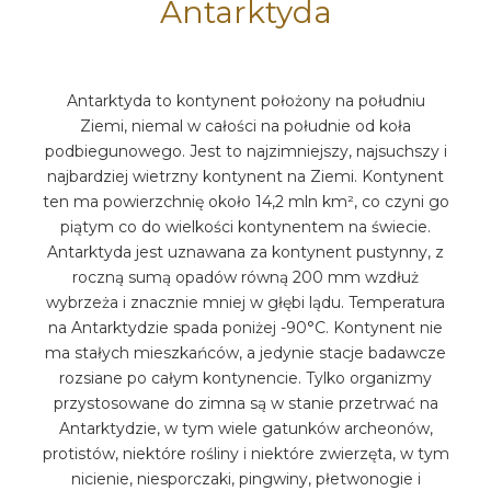
Antarktyda
Antarktyda to kontynent położony na południu
Ziemi, niemal w całości na południe od koła
podbiegunowego. Jest to najzimniejszy, najsuchszy i
najbardziej wietrzny kontynent na Ziemi. Kontynent
ten ma powierzchnię około 14,2 mln km², co czyni go
piątym co do wielkości kontynentem na świecie.
Antarktyda jest uznawana za kontynent pustynny, z
roczną sumą opadów równą 200 mm wzdłuż
wybrzeża i znacznie mniej w głębi lądu. Temperatura
na Antarktydzie spada poniżej -90°C. Kontynent nie
ma stałych mieszkańców, a jedynie stacje badawcze
rozsiane po całym kontynencie. Tylko organizmy
przystosowane do zimna są w stanie przetrwać na
Antarktydzie, w tym wiele gatunków archeonów,
protistów, niektóre rośliny i niektóre zwierzęta, w tym
nicienie, niesporczaki, pingwiny, płetwonogie i