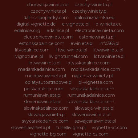
chorwacjawinieta.pl
czechy-winieta.pl
czechywinieta.pl
czechywiniety.pl
dalnicnipoplatky.com
dalnicniznamka.eu
digital-vignette.de
e-vignette.pl
e-winieta.eu
edalnice.org
edalnice.pl
electronicavinieta.com
electroniceviniete.com
estoniawinieta.pl
estonskadalnice.com
ewinieta.pl
info365.pl
litvadalnice.com
litwa-winieta.pl
litwawinieta.pl
livignotunel.pl
livignotunnel.com
lotvawinieta.pl
lotwawinieta.pl
lotysskadalnice.com
madarskadalnice.com
moldavskadalnice.com
moldawiawinieta.pl
najtanszewiniety.pl
oplatyautostradowe.pl
pl-vignette.com
polskadalnice.com
rakouskadalnice.com
rumuniawinieta.pl
rumunskadalnice.com
sloveniawinieta.pl
slovenskadalnice.com
slovinskadalnice.com
slowacja-winieta.pl
slowacjawinieta.pl
sloweniawinieta.pl
svycarskadalnice.com
szwajcariawinieta.pl
słoweniawinieta.pl
tunellivigno.pl
vignette-at.com
vignette-bg.com
vignette-cz.com