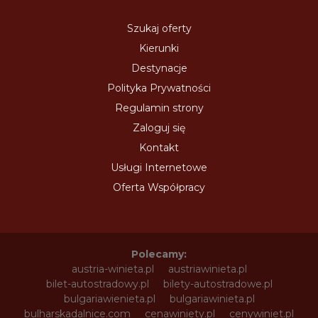
Szukaj oferty
Kierunki
Destynacje
Polityka Prywatności
Regulamin strony
Zaloguj się
Kontakt
Usługi Internetowe
Oferta Współpracy
Polecamy:
austria-winieta.pl
austriawinieta.pl
bilet-autostradowy.pl
bilety-autostradowe.pl
bulgariawienieta.pl
bulgariawinieta.pl
bulharskadalnice.com
cenawiniety.pl
cenywiniet.pl